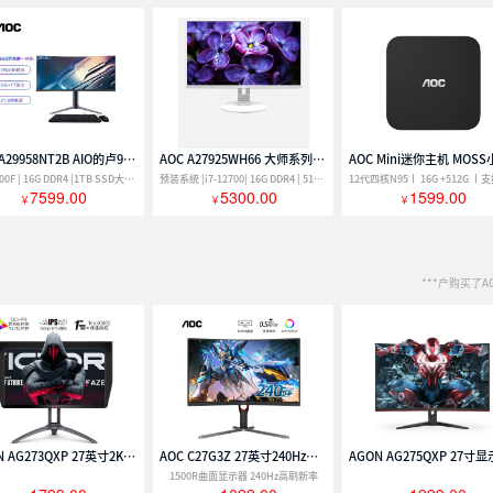
AOC U27P10 27英寸4K高清 IPS 升降旋转 专业设计办公低蓝光爱眼不闪显示屏
AOC 27E12HM 商用显示器 VA 27英寸 三边1.5mm窄边框
4K丨IPS面板丨三边微边 丨10.7亿色丨HDR Mode 丨支持PBP/PIP双画面显示 丨升降旋转
1920x1080 | 75Hz | 8ms响应时间 | 300 cd/m² | VGA接口 | HDMI接口 | 三边1.5mm窄边框
499.00
699.00
￥