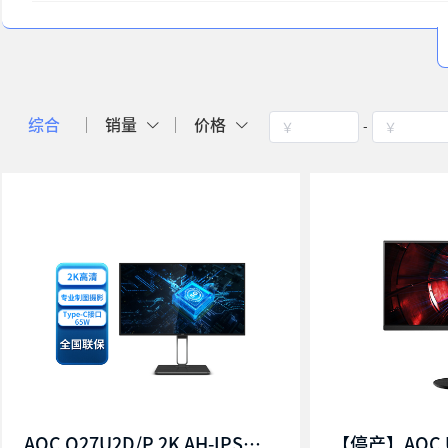
-
综合
销量
价格
￥
￥
AOC Q27U2D/P 2K AH-IPS四边微边 HDR400认证 Type-C接口 65W