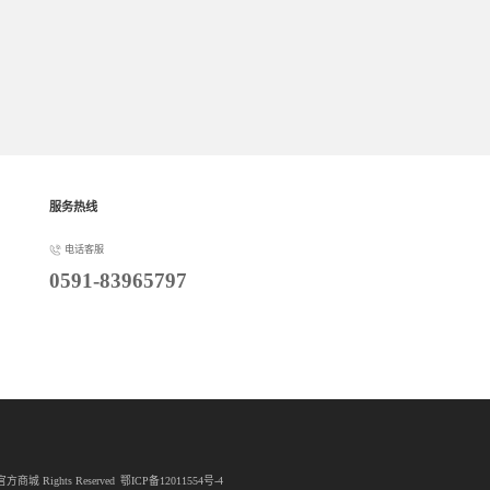
物车
收藏
加入购物车
AOC 65T14MC 会议平板65英寸教学一体机4K电子白板内置摄像头拾音麦会议一体机会议大屏+投屏器+智能笔+推车