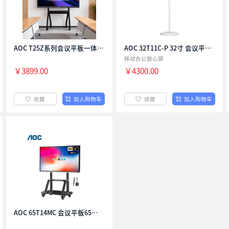
-
￥
￥
销量
价格
确定
AOC T25JE系列 智能交互平板55-85寸会议平板 55T25JE 单机+笔
00
￥3899.00