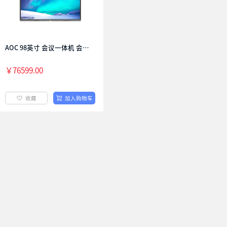
AOC T25Z系列会议平板一体机触摸屏一体机电脑办公多媒体教学一体机 55T25Z 单机+笔
AOC 32T11C-P 32寸 会议平板 智慧协作，办公灵动随心
移动办公随心屏
￥4300.00
￥76