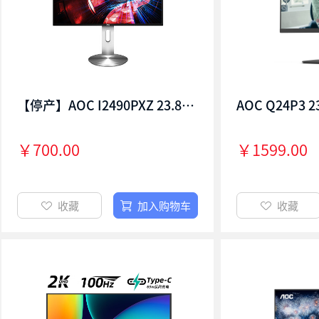
【停产】AOC I2490PXZ 23.8英寸 IPS广视角 升降旋转 四边窄边框 低蓝光不闪屏 办公显示屏
￥700.00
￥1599.00
收藏
加入购物车
收藏