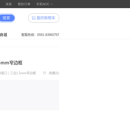
登录
消息
搜索
官网
领券中心
我的订单
积分商城
 27E12HM 商用显示器 VA 27英寸 三边1.5m
080 | 75Hz | 8ms响应时间 | 300 cd/m² | VGA接口 | HDMI接口
99.00