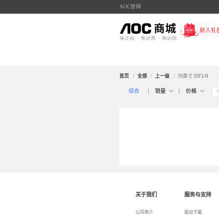
AOC官网
首页
/
全部
/
综合